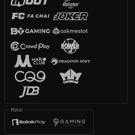
Poker