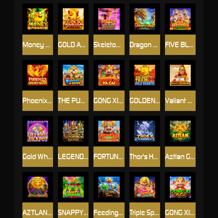
Money Piggies
GOLD AROWANA
Skeleton Thief
Dragon Link Fortune
FIVE BLESSINGS ARRIVE
Phoenix's Golden Basin
THE PUPPIES IN EGYPT
GONG XI FA CAI
GOLDEN TRAIN 2
Valiant of Athena
Gold Wheel Jackpot
LEGEND OF SPOOKY LINK
FORTUNE GOD BLESSING
Thor's Hammer
Aztlan Gems
AZTLAN GEMS2
SNAPPY CARNIVAL
Feeding Time
Triple Spin Xtreme
GONG XI FA CAI