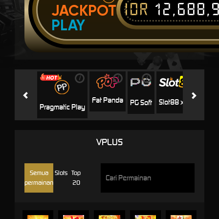
IDR
12,688,
JACKPOT
PLAY
i
i
i
i
i
Facha
Fat Panda
Slot88 x PP
PG Soft
Pragmatic Play
VPLUS
Semua
Slots
Top
permainan
20