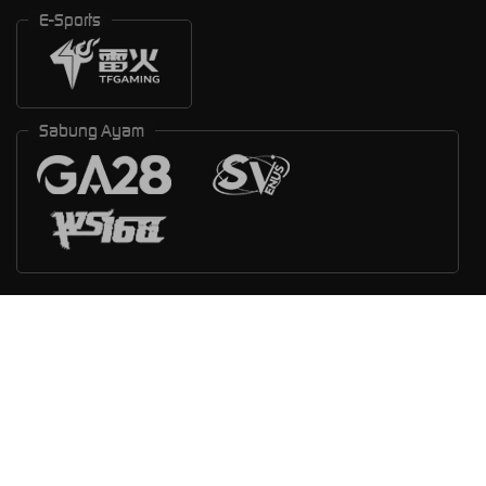
E-Sports
Sabung Ayam