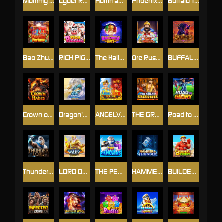
Mummy’s Treasure Quest
Cyber Rabbit
Huffin'and Puffin'Jackpot
Phoenix Link - Collection
Buffalo Triple Fury
Bao Zhu Fortune
RICH PIGGIES
The Hallowin Bats
Ore Rush: Cart Collector
BUFFALO LEGEND
Crown of Hades
Dragon's Blaze Link
ANGELVSDEVIL SEA DUEL
THE GREAT FIREFIGHTER
Road to Glory
Thunder Lord
LORD OF THE GODS
THE PENGUINS
HAMMER OF THUNDER
BUILDER'S FRENZY