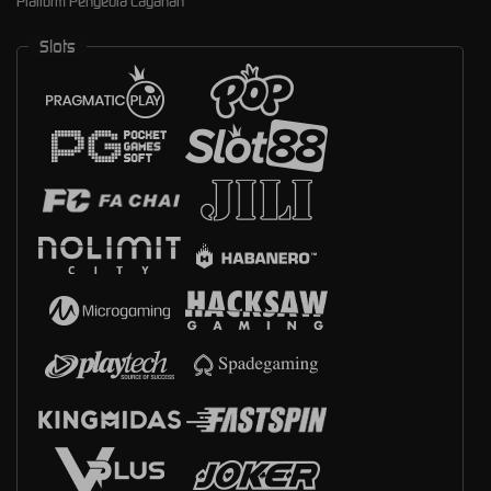
Platform Penyedia Layanan
Slots