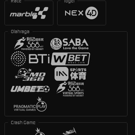
Race
Togel
Olahraga
Crash Game