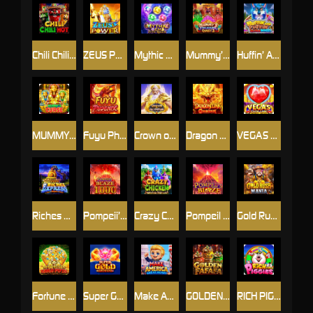
Chili Chili Hot
ZEUS POWER
Mythic Gems: Five Realms
Mummy’s Treasure Quest 2
Huffin’ And Puffin’ Ultra Wheel
MUMMY'S CURSE
Fuyu Phoenix
Crown of Olympus
Dragon Link Collection
VEGAS CASH LINK
Riches Express
Pompeii’s Blaze 1000
Crazy Chicken
Pompeil Blaze
Gold Rush Mania
Fortune Gold Pots
Super Gold Arowana
Make America Great Again
GOLDEN FAFAFA
RICH PIGGIES WORLD