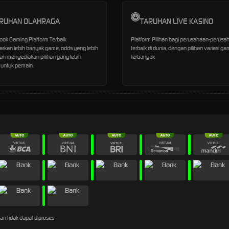
RUHAN OLAHRAGA
TARUHAN LIVE KASINO
ook Gaming Platform Terbaik
Platform Pilihan bagi perusahaan-perusa
kan lebih banyak game, odds yang lebih
terbaik di dunia, dengan pilihan variasi g
 dan menyediakan pilihan yang lebih
terbanyak
untuk pemain.
an tidak dapat diproses