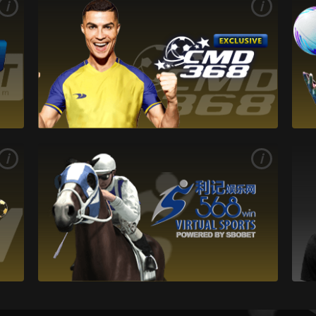
i
i
i
i