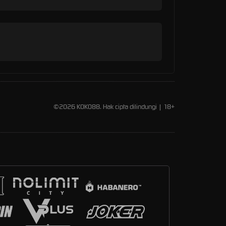
©2026 KOKO88. Hak cipta dilindungi | 18+