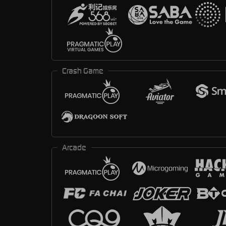
Crash Game
Arcade