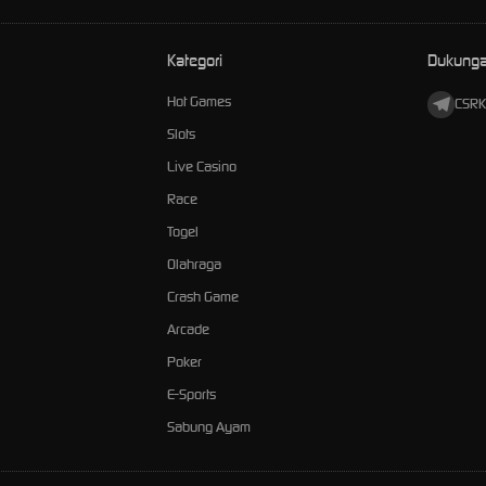
Kategori
Dukung
Hot Games
CSR
Slots
Live Casino
Race
Togel
Olahraga
Crash Game
Arcade
Poker
E-Sports
Sabung Ayam