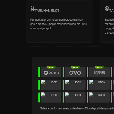
TARUHAN SLOT
TA
Penyedia slot online dengan beragam pilihan
Sportsb
game menarik yang memudahkan pemain untuk
menawar
mencapai jackpot
tinggi,
banyak 
* Selama bank maintenance dan bank offline deposit dan penarik