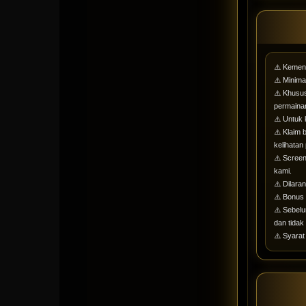
⚠️ Kemen
⚠️ Minima
⚠️ Khusu
permainan
⚠️ Untuk 
⚠️ Klaim b
kelihatan 
⚠️ Screen
kami.
⚠️ Dilara
⚠️ Bonus
⚠️ Sebel
dan tidak
⚠️ Syara