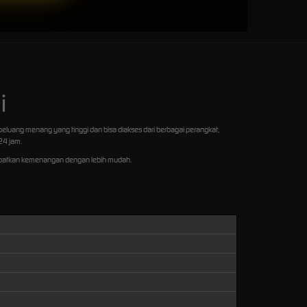
i
an peluang menang yang tinggi dan bisa diakses dari berbagai perangkat,
24 jam.
dapatkan kemenangan dengan lebih mudah.