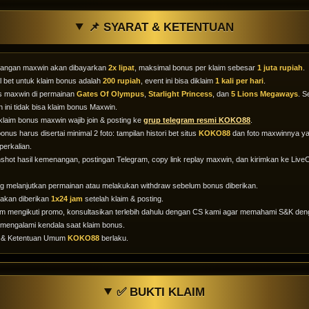
📌 SYARAT & KETENTUAN
angan maxwin akan dibayarkan
2x lipat
, maksimal bonus per klaim sebesar
1 juta rupiah
.
l bet untuk klaim bonus adalah
200 rupiah
, event ini bisa diklaim
1 kali per hari
.
s maxwin di permainan
Gates Of Olympus
,
Starlight Princess
, dan
5 Lions Megaways
. S
 ini tidak bisa klaim bonus Maxwin.
klaim bonus maxwin wajib join & posting ke
grup telegram resmi KOKO88
.
onus harus disertai minimal 2 foto: tampilan histori bet situs
KOKO88
dan foto maxwinnya y
perkalian.
shot hasil kemenangan, postingan Telegram, copy link replay maxwin, dan kirimkan ke Live
ng melanjutkan permainan atau melakukan withdraw sebelum bonus diberikan.
 akan diberikan
1x24 jam
setelah klaim & posting.
um mengikuti promo, konsultasikan terlebih dahulu dengan CS kami agar memahami S&K den
 mengalami kendala saat klaim bonus.
t & Ketentuan Umum
KOKO88
berlaku.
✅ BUKTI KLAIM