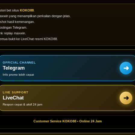
stori bet situs
KOKO88
.
xwin yang menampilkan perkalian dengan jelas.
shot hasil kemenangan.
ostingan Telegram.
nk replay maxwin.
semua bukti ke LiveChat resmi KOKO88.
OFFICIAL CHANNEL
➜
Telegram
Info promo lebih cepat
LIVE SUPPORT
➜
LiveChat
Respon cepat & aktif 24 jam
Customer Service KOKO88 • Online 24 Jam