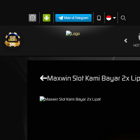
Main di Telegram
HOT
Maxwin Slot Kami Bayar 2x Li