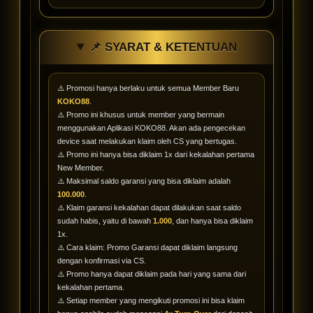
📌 SYARAT & KETENTUAN
⚠️ Promosi hanya berlaku untuk semua Member Baru
KOKO88
.
⚠️ Promo ini khusus untuk member yang bermain
menggunakan Aplikasi KOKO88. Akan ada pengecekan
device saat melakukan klaim oleh CS yang bertugas.
⚠️ Promo ini hanya bisa diklaim 1x dari kekalahan pertama
New Member.
⚠️ Maksimal saldo garansi yang bisa diklaim adalah
100.000
.
⚠️ Klaim garansi kekalahan dapat dilakukan saat saldo
sudah habis, yaitu di bawah
1.000
, dan hanya bisa diklaim
1x.
⚠️ Cara klaim: Promo Garansi dapat diklaim langsung
dengan konfirmasi via CS.
⚠️ Promo hanya dapat diklaim pada hari yang sama dari
kekalahan pertama.
⚠️ Setiap member yang mengikuti promosi ini bisa klaim