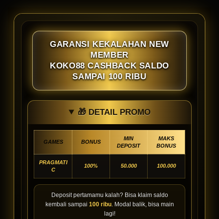
GARANSI KEKALAHAN NEW
MEMBER
KOKO88 CASHBACK SALDO
SAMPAI 100 RIBU
🎁 DETAIL PROMO
MIN
MAKS
GAMES
BONUS
DEPOSIT
BONUS
PRAGMATI
100%
50.000
100.000
C
Deposit pertamamu kalah? Bisa klaim saldo
kembali sampai
100 ribu
. Modal balik, bisa main
lagi!