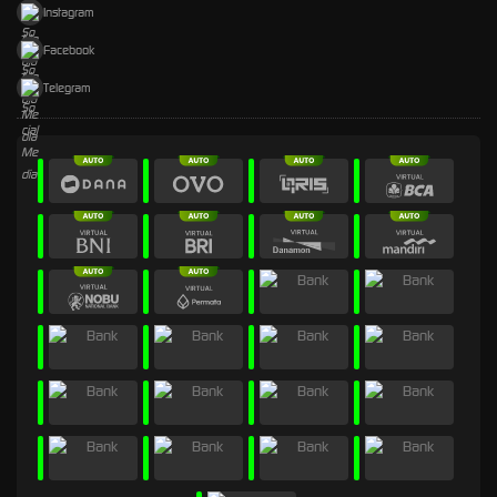
Instagram
Facebook
Telegram