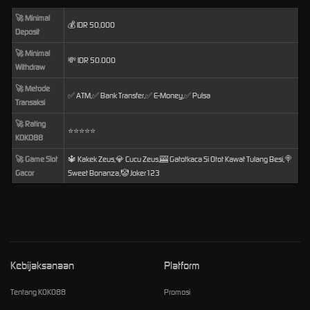
🚀 Minimal
💰 IDR 50,000
Deposit
🚀 Minimal
💸 IDR 50.000
Withdraw
🚀 Metode
✅ ATM,✅ Bank Transfer,✅ E-Money,✅ Pulsa
Transaksi
🚀 Rating
⭐⭐⭐⭐⭐
KOKO88
🚀 Game Slot
🔱 Kakek Zeus,💎 Cucu Zeus,🎰 Gatotkaca Si Otot Kawat Tulang Besi,🍭
Gacor
Sweet Bonanza,🤡 Joker123
Kebijaksanaan
Platform
Tentang KOKO88
Promosi