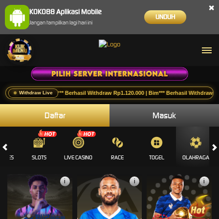
×
KOKO88 Aplikasi Mobile
UNDUH
Jangan tampilkan lagi hari ini
Rp2.110.000 | Rian*** Berhasil Withdraw Rp1.120.000 | Bim*** Berhasil Withdraw Rp2.36
Withdraw Live
Daftar
Masuk
GAMES
SLOTS
LIVE CASINO
RACE
TOGEL
OLAHRAGA
i
i
i