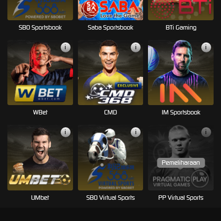
SBO Sportsbook
Saba Sportsbook
BTi Gaming
i
i
i
WBet
CMD
IM Sportsbook
i
i
i
UMbet
SBO Virtual Sports
PP Virtual Sports