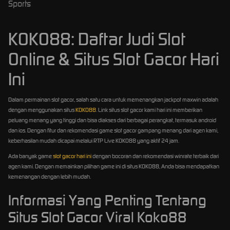
Sports
KOKO88: Daftar Judi Slot
Online & Situs Slot Gacor Hari
Ini
Dalam permainan slot gacor, salah satu cara untuk memenangkan jackpot maxwin adalah
dengan menggunakan situs
KOKO88
. Link situs slot gacor kami hari ini memberikan
peluang menang yang tinggi dan bisa diakses dari berbagai perangkat, termasuk android
dan ios. Dengan fitur dan rekomendasi game slot gacor gampang menang dari agen kami,
keberhasilan mudah dicapai melalui RTP Live KOKO88 yang aktif 24 jam.
Ada banyak game
slot gacor hari ini
dengan bocoran dan rekomendasi winrate terbaik dari
agen kami. Dengan memainkan pilihan game ini di situs KOKO88, Anda bisa mendapatkan
kemenangan dengan lebih mudah.
Informasi Yang Penting Tentang
Situs Slot Gacor Viral Koko88