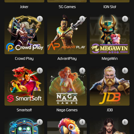
Joker
5G Games
ION Slot
i
i
i
Crowd Play
AdvantPlay
MegaWin
i
i
i
Smartsoft
Naga Games
JDB
i
i
i