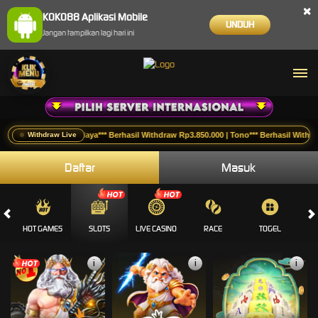
×
KOKO88 Aplikasi Mobile
UNDUH
Jangan tampilkan lagi hari ini
Rp5.950.000 | Maya*** Berhasil Withdraw Rp3.850.000 | Tono*** Berhasil Withdraw Rp5.5
Withdraw Live
Daftar
Masuk
HOT GAMES
SLOTS
LIVE CASINO
RACE
TOGEL
OL
i
i
i