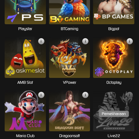
Playstar
BTGaming
Bigpot
i
i
i
AMB Slot
VPower
Octoplay
i
i
i
Mario Club
Dragoonsoft
Live22