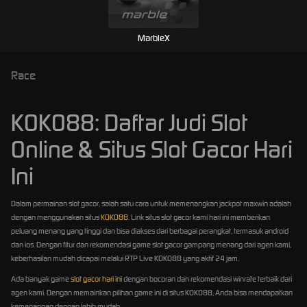
MarbleX
Race
KOKO88: Daftar Judi Slot
Online & Situs Slot Gacor Hari
Ini
Dalam permainan slot gacor, salah satu cara untuk memenangkan jackpot maxwin adalah
dengan menggunakan situs
KOKO88
. Link situs slot gacor kami hari ini memberikan
peluang menang yang tinggi dan bisa diakses dari berbagai perangkat, termasuk android
dan ios. Dengan fitur dan rekomendasi game slot gacor gampang menang dari agen kami,
keberhasilan mudah dicapai melalui RTP Live KOKO88 yang aktif 24 jam.
Ada banyak game
slot gacor hari ini
dengan bocoran dan rekomendasi winrate terbaik dari
agen kami. Dengan memainkan pilihan game ini di situs KOKO88, Anda bisa mendapatkan
kemenangan dengan lebih mudah.