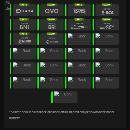
* Selama bank maintenance dan bank offline deposit dan penarikan tidak dapat
diproses