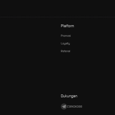
Platform
Promosi
Loyalty
Referral
Dukungan
CSRKOKO88