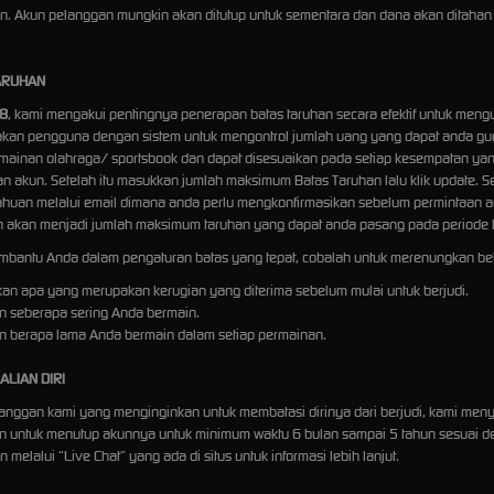
n. Akun pelanggan mungkin akan ditutup untuk sementara dan dana akan ditahan
ARUHAN
8
, kami mengakui pentingnya penerapan batas taruhan secara efektif untuk meng
kan pengguna dengan sistem untuk mengontrol jumlah uang yang dapat anda guna
mainan olahraga/ sportsbook dan dapat disesuaikan pada setiap kesempatan yang
n akun. Setelah itu masukkan jumlah maksimum Batas Taruhan lalu klik update. 
huan melalui email dimana anda perlu mengkonfirmasikan sebelum permintaan an
akan menjadi jumlah maksimum taruhan yang dapat anda pasang pada periode tujuh
mbantu Anda dalam pengaturan batas yang tepat, cobalah untuk merenungkan beb
n apa yang merupakan kerugian yang diterima sebelum mulai untuk berjudi.
n seberapa sering Anda bermain.
n berapa lama Anda bermain dalam setiap permainan.
LIAN DIRI
anggan kami yang menginginkan untuk membatasi dirinya dari berjudi, kami meny
n untuk menutup akunnya untuk minimum waktu 6 bulan sampai 5 tahun sesuai d
 melalui “Live Chat” yang ada di situs untuk informasi lebih lanjut.