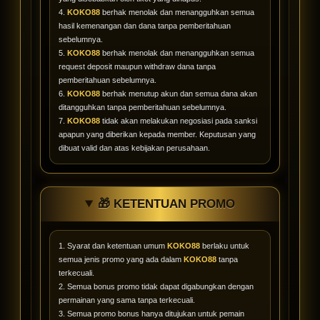
4.
KOKO88
berhak menolak dan menangguhkan semua
hasil kemenangan dan dana tanpa pemberitahuan
sebelumnya.
5.
KOKO88
berhak menolak dan menangguhkan semua
request deposit maupun withdraw dana tanpa
pemberitahuan sebelumnya.
6.
KOKO88
berhak menutup akun dan semua dana akan
ditangguhkan tanpa pemberitahuan sebelumnya.
7.
KOKO88
tidak akan melakukan negosiasi pada sanksi
apapun yang diberikan kepada member. Keputusan yang
dibuat valid dan atas kebijakan perusahaan.
🎁 KETENTUAN PROMO
1. Syarat dan ketentuan umum
KOKO88
berlaku untuk
semua jenis promo yang ada dalam
KOKO88
tanpa
terkecuali.
2. Semua bonus promo tidak dapat digabungkan dengan
permainan yang sama tanpa terkecuali.
3. Semua promo bonus hanya ditujukan untuk pemain