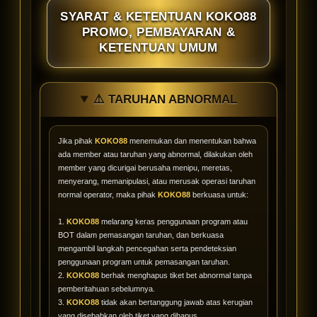
SYARAT & KETENTUAN KOKO88
PROMO, PEMBAYARAN &
KETENTUAN UMUM
⚠️ TARUHAN ABNORMAL
Jika pihak
KOKO88
menemukan dan menentukan bahwa
ada member atau taruhan yang abnormal, dilakukan oleh
member yang dicurigai berusaha menipu, meretas,
menyerang, memanipulasi, atau merusak operasi taruhan
normal operator, maka pihak
KOKO88
berkuasa untuk:
1.
KOKO88
melarang keras penggunaan program atau
BOT dalam pemasangan taruhan, dan berkuasa
mengambil langkah pencegahan serta pendeteksian
penggunaan program untuk pemasangan taruhan.
2.
KOKO88
berhak menghapus tiket bet abnormal tanpa
pemberitahuan sebelumnya.
3.
KOKO88
tidak akan bertanggung jawab atas kerugian
yang disebabkan oleh tiket yang dihapus.