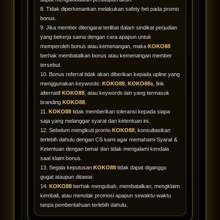
8. Tidak diperkenankan melakukan safety bet pada promo
bonus.
9. Jika member ditengarai terlibat dalam sindikat perjudian
yang bekerja sama dengan cara apapun untuk
memperoleh bonus atau kemenangan, maka
KOKO88
berhak membatalkan bonus atau kemenangan member
tersebut.
10. Bonus referral tidak akan diberikan kepada upline yang
menggunakan keywords:
KOKO88
,
KOKO88s
, link
alternatif
KOKO88
, atau keywords lain yang termasuk
branding
KOKO88
.
11.
KOKO88
tidak memberikan toleransi kepada siapa
saja yang melanggar syarat dan ketentuan ini.
12. Sebelum mengikuti promo
KOKO88
, konsultasikan
terlebih dahulu dengan CS kami agar memahami Syarat &
Ketentuan dengan benar dan tidak mengalami kendala
saat klaim bonus.
13. Segala keputusan
KOKO88
tidak dapat diganggu
gugat ataupun ditawar.
14.
KOKO88
berhak mengubah, membatalkan, mengklaim
kembali, atau menolak promosi apapun sewaktu-waktu
tanpa pemberitahuan terlebih dahulu.