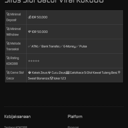
🚀 Minimal
💰 IDR 50,000
Deposit
🚀 Minimal
💸 IDR 50.000
Withdraw
🚀 Metode
✅ ATM,✅ Bank Transfer,✅ E-Money,✅ Pulsa
Transaksi
🚀 Rating
⭐⭐⭐⭐⭐
KOKO88
🚀 Game Slot
🔱 Kakek Zeus,💎 Cucu Zeus,🎰 Gatotkaca Si Otot Kawat Tulang Besi,🍭
Gacor
Sweet Bonanza,🤡 Joker123
Kebijaksanaan
Platform
Tentang KOKO88
Promosi